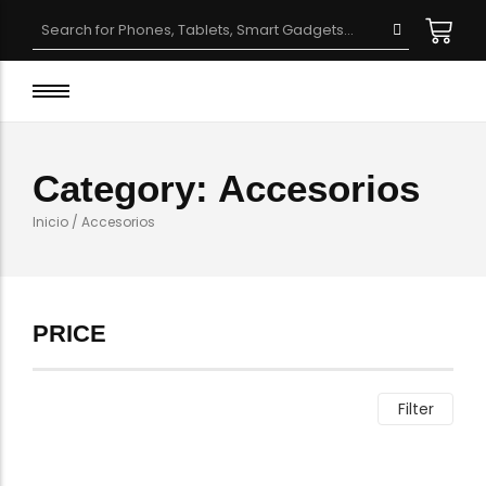
Smartphone Rugged
Smartwatch Rugged
Laptop Rugged
Category:
Accesorios
Accesorios
Inicio
/ Accesorios
Tablet Rugged
PRICE
Filter