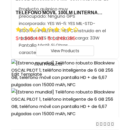
Producto químico muy
TELÉFONO MÓVIL 100LM LINTERNA…
preocupado: Ninguno GPS
incorporado: YES Wi-fi: YES MIL-STD-
810G: no IP68/IP69K: YES Construido en el
radiador: YES Potencia de carga: 33W
$
1.165.448
-
$
1.249.395
Pantalla táctil: Si Otras
View Products
características: Smartphone…
View Products
Edit Template