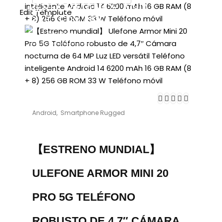
PERFORMANCE AND
Edit Template
BATTERY LIFE
Buy Now
Android
,
Smartphone Rugged
【ESTRENO MUNDIAL】
ULEFONE ARMOR MINI 20
PRO 5G TELÉFONO
ROBUSTO DE 4,7″ CÁMARA