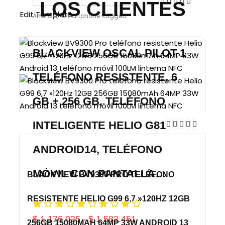
LOS CLIENTES
Edit Template
Android
,
Smartphone Rugged
BLACKVIEW OSCAL PILOT 1
TELÉFONO RESISTENTE, 6
GB + 256 GB, TELÉFONO
INTELIGENTE HELIO G81
ANDROID14, TELÉFONO
MÓVIL CON PANTALLA…
BLACKVIEW BV9300 PRO TELÉFONO
RESISTENTE HELIO G99 6,7 »120HZ 12GB
$
1.176.025
-
$
1.582.451
256GB 15080MAH 64MP 33W ANDROID 13