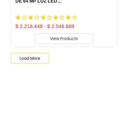
DE 64 MP LUZ LED…
$
2.218.448
-
$
2.548.669
View Products
Load More
End of Content.
Shop Now