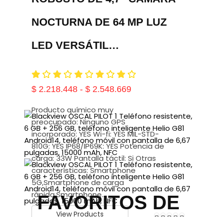
NOCTURNA DE 64 MP LUZ
LED VERSÁTIL…
$
2.218.448
-
$
2.548.669
Producto químico muy
preocupado: Ninguno GPS
incorporado: YES Wi-fi: YES MIL-STD-
810G: YES IP68/IP69K: YES Potencia de
carga: 33W Pantalla táctil: Si Otras
características: Smartphone
5G,Smartphone de carga
rápida,Smartphone…
FAVORITOS DE
View Products