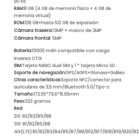
90 Hz
RAM:
8 GB (4 GB de memoria física + 4 GB de
memoria virtual)
ROM:
128 GB+hasta 512 GB de expansión
Cámara trasera
:13MP + macro de 2MP
Cámara frontal
: 5MP
Batería:
10000 mAh compatible con carga
inversa OTG
SIM:
Tarjeta NANO dual SIM y 1 * tarjeta Micro SD
Soporte de navegación:
GPS/AGPS+Glonass+Galileo
Otras características:
Soporte NFC/conector para
auriculares de 3,5 mm/Bluetooth 5.0/Tipo-c
Tamaño:
172.55*79,6*15.65mm
Peso:
323 gramos
Red:
2G: B2/B3/B5/B8
3G: B1/B2/B5/B8
4G(LTE):B1/B2/B3/B4/B5/B7/B8/B12/B17/B18/B19/B20/