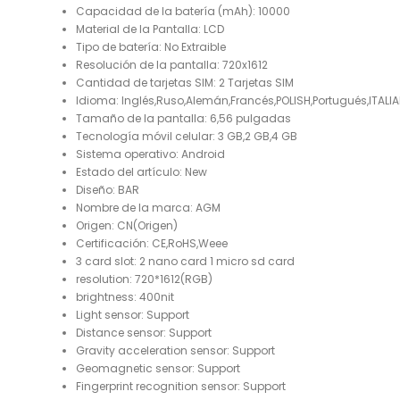
Capacidad de la batería (mAh):
10000
Material de la Pantalla:
LCD
Tipo de batería:
No Extraible
Resolución de la pantalla:
720x1612
Cantidad de tarjetas SIM:
2 Tarjetas SIM
Idioma:
Inglés,Ruso,Alemán,Francés,POLISH,Portugués,ITAL
Tamaño de la pantalla:
6,56 pulgadas
Tecnología móvil celular:
3 GB,2 GB,4 GB
Sistema operativo:
Android
Estado del artículo:
New
Diseño:
BAR
Nombre de la marca:
AGM
Origen:
CN(Origen)
Certificación:
CE,RoHS,Weee
3 card slot:
2 nano card 1 micro sd card
resolution:
720*1612(RGB)
brightness:
400nit
Light sensor:
Support
Distance sensor:
Support
Gravity acceleration sensor:
Support
Geomagnetic sensor:
Support
Fingerprint recognition sensor:
Support