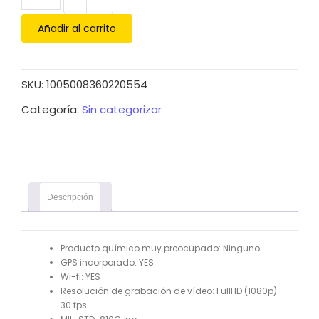
Añadir al carrito
SKU:
1005008360220554
Categoría:
Sin categorizar
Descripción
Producto químico muy preocupado:
Ninguno
GPS incorporado:
YES
Wi-fi:
YES
Resolución de grabación de vídeo:
FullHD (1080p)
30 fps