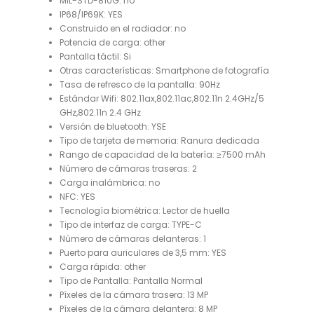
MIL-STD-810G:
no
IP68/IP69K:
YES
Construido en el radiador:
no
Potencia de carga:
other
Pantalla táctil:
Si
Otras características:
Smartphone de fotografía
Tasa de refresco de la pantalla:
90Hz
Estándar Wifi:
802.11ax,802.11ac,802.11n 2.4GHz/5
GHz,802.11n 2.4 GHz
Versión de bluetooth:
YSE
Tipo de tarjeta de memoria:
Ranura dedicada
Rango de capacidad de la batería:
≥7500 mAh
Número de cámaras traseras:
2
Carga inalámbrica:
no
NFC:
YES
Tecnología biométrica:
Lector de huella
Tipo de interfaz de carga:
TYPE-C
Número de cámaras delanteras:
1
Puerto para auriculares de 3,5 mm:
YES
Carga rápida:
other
Tipo de Pantalla:
Pantalla Normal
Píxeles de la cámara trasera:
13 MP
Píxeles de la cámara delantera:
8 MP