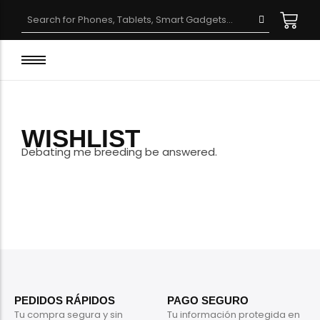
Smartphone Rugged
Smartwatch Rugged
Laptop Rugged
WISHLIST
Accesorios
Debating me breeding be answered.
Tablet Rugged
PEDIDOS RÁPIDOS
PAGO SEGURO
Tu compra segura y sin
Tu información protegida en