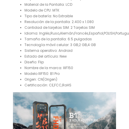
Material de la Pantalla:
LCD
Modelo de CPU:
MTK
Tipo de batería:
No Extraible
Resolución de la pantalla:
2.400 x 1.080
Cantidad de tarjetas SIM:
2 Tarjetas SIM
Idioma:
Inglés,Ruso,Alemán,Francés,Español,POLISH,Portug
Tamaño de la pantalla:
6.5 pulgadas
Tecnología móvil celular:
3 GB,2 GB,4 GB
Sistema operativo:
Android
Estado del artículo:
New
Diseño:
Flip
Nombre de la marca:
IIIF150
Modelo IIIF150:
B1 Pro
Origen:
CN(Origen)
Certificación:
CE,FCC,RoHS