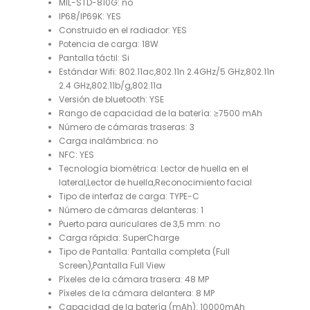
MIL-STD-810G:
no
IP68/IP69K:
YES
Construido en el radiador:
YES
Potencia de carga:
18W
Pantalla táctil:
Si
Estándar Wifi:
802.11ac,802.11n 2.4GHz/5 GHz,802.11n
2.4 GHz,802.11b/g,802.11a
Versión de bluetooth:
YSE
Rango de capacidad de la batería:
≥7500 mAh
Número de cámaras traseras:
3
Carga inalámbrica:
no
NFC:
YES
Tecnología biométrica:
Lector de huella en el
lateral,Lector de huella,Reconocimiento facial
Tipo de interfaz de carga:
TYPE-C
Número de cámaras delanteras:
1
Puerto para auriculares de 3,5 mm:
no
Carga rápida:
SuperCharge
Tipo de Pantalla:
Pantalla completa (Full
Screen),Pantalla Full View
Píxeles de la cámara trasera:
48 MP
Píxeles de la cámara delantera:
8 MP
Capacidad de la batería (mAh):
10000mAh