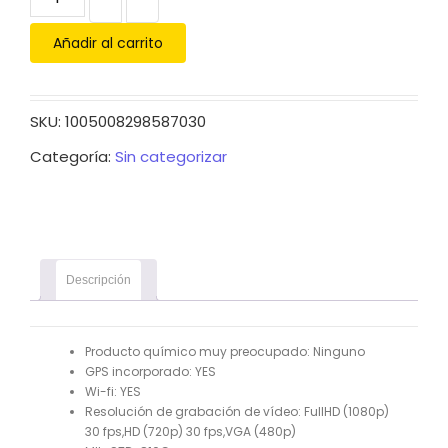
Añadir al carrito
SKU:
1005008298587030
Categoría:
Sin categorizar
Descripción
Producto químico muy preocupado:
Ninguno
GPS incorporado:
YES
Wi-fi:
YES
Resolución de grabación de vídeo:
FullHD (1080p)
30 fps,HD (720p) 30 fps,VGA (480p)