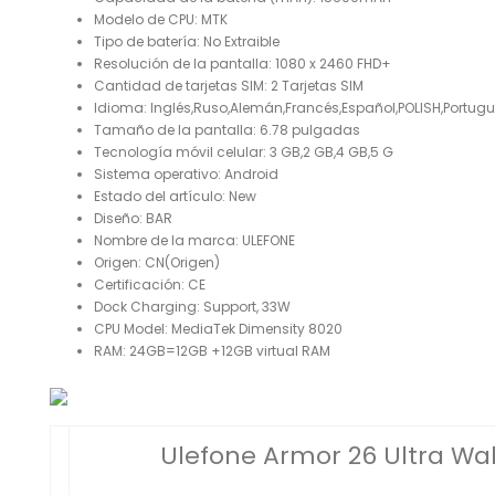
Modelo de CPU:
MTK
Tipo de batería:
No Extraible
Resolución de la pantalla:
1080 x 2460 FHD+
Cantidad de tarjetas SIM:
2 Tarjetas SIM
Idioma:
Inglés,Ruso,Alemán,Francés,Español,POLISH,Portug
Tamaño de la pantalla:
6.78 pulgadas
Tecnología móvil celular:
3 GB,2 GB,4 GB,5 G
Sistema operativo:
Android
Estado del artículo:
New
Diseño:
BAR
Nombre de la marca:
ULEFONE
Origen:
CN(Origen)
Certificación:
CE
Dock Charging:
Support, 33W
CPU Model:
MediaTek Dimensity 8020
RAM:
24GB=12GB +12GB virtual RAM
Ulefone Armor 26 Ultra Wal