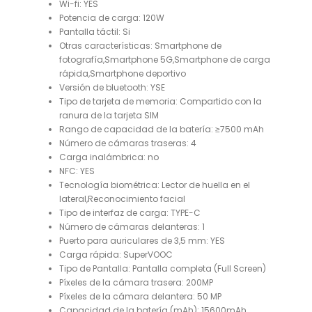
Wi-fi:
YES
Potencia de carga:
120W
Pantalla táctil:
Si
Otras características:
Smartphone de
fotografía,Smartphone 5G,Smartphone de carga
rápida,Smartphone deportivo
Versión de bluetooth:
YSE
Tipo de tarjeta de memoria:
Compartido con la
ranura de la tarjeta SIM
Rango de capacidad de la batería:
≥7500 mAh
Número de cámaras traseras:
4
Carga inalámbrica:
no
NFC:
YES
Tecnología biométrica:
Lector de huella en el
lateral,Reconocimiento facial
Tipo de interfaz de carga:
TYPE-C
Número de cámaras delanteras:
1
Puerto para auriculares de 3,5 mm:
YES
Carga rápida:
SuperVOOC
Tipo de Pantalla:
Pantalla completa (Full Screen)
Píxeles de la cámara trasera:
200MP
Píxeles de la cámara delantera:
50 MP
Capacidad de la batería (mAh):
15600mAh