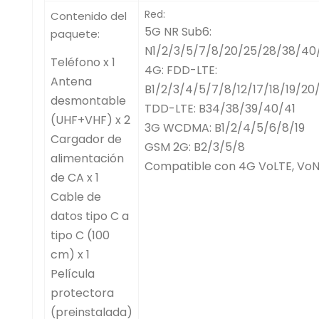
Red:
Contenido del
5G NR Sub6:
paquete:
N1/2/3/5/7/8/20/25/28/38/40
Teléfono x 1
4G: FDD-LTE:
Antena
B1/2/3/4/5/7/8/12/17/18/19/20
desmontable
TDD-LTE: B34/38/39/40/41
(UHF+VHF) x 2
3G WCDMA: B1/2/4/5/6/8/19
Cargador de
GSM 2G: B2/3/5/8
alimentación
Compatible con 4G VoLTE, Vo
de CA x 1
Cable de
datos tipo C a
tipo C (100
cm) x 1
Película
protectora
(preinstalada)