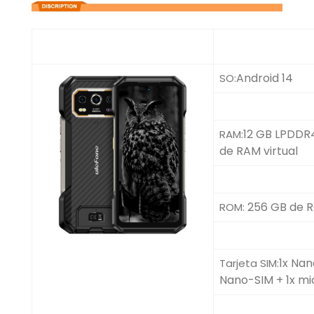
Android 14
SO:
12 GB LPDDR4
RAM:
de RAM virtual
256 GB de 
ROM:
1x Nan
Tarjeta SIM:
Nano-SIM + 1x m