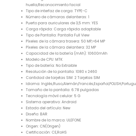
huella,Reconocimiento facial
Tipo de interfaz de carga:
TYPE-C
Número de cámaras delanteras:
1
Puerto para auriculares de 3,5 mm:
YES
Carga rápida:
Carga rápida adaptable
Tipo de Pantalla:
Pantalla Full View
Píxeles de la cámara trasera:
50 MP,≈64 MP
Píxeles de la cámara delantera:
32 MP
Capacidad de la batería (mAh):
10600mAh
Modelo de CPU:
MTK
Tipo de batería:
No Extraible
Resolución de la pantalla:
1080 x 2460
Cantidad de tarjetas SIM:
2 Tarjetas SIM
Idioma:
Inglés,Ruso,Alemán,Francés,Español,POLISH,Portug
Tamaño de la pantalla:
6.78 pulgadas
Tecnología móvil celular:
5 G
Sistema operativo:
Android
Estado del artículo:
New
Diseño:
BAR
Nombre de la marca:
ULEFONE
Origen:
CN(Origen)
Certificación:
CE,RoHS