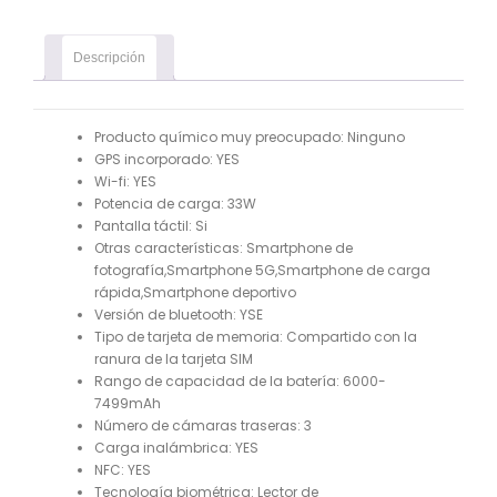
Descripción
Producto químico muy preocupado:
Ninguno
GPS incorporado:
YES
Wi-fi:
YES
Potencia de carga:
33W
Pantalla táctil:
Si
Otras características:
Smartphone de
fotografía,Smartphone 5G,Smartphone de carga
rápida,Smartphone deportivo
Versión de bluetooth:
YSE
Tipo de tarjeta de memoria:
Compartido con la
ranura de la tarjeta SIM
Rango de capacidad de la batería:
6000-
7499mAh
Número de cámaras traseras:
3
Carga inalámbrica:
YES
NFC:
YES
Tecnología biométrica:
Lector de