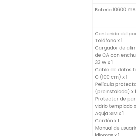
10600 mA
Batería:
Contenido del pa
Teléfono x 1
Cargador de ali
de CA con enchu
33 W x 1
Cable de datos ti
C (100 cm) x 1
Película protect
(preinstalada) x 
Protector de pan
vidrio templado x
Aguja SIM x 1
Cordón x 1
Manual de usuari
idiomas x 1