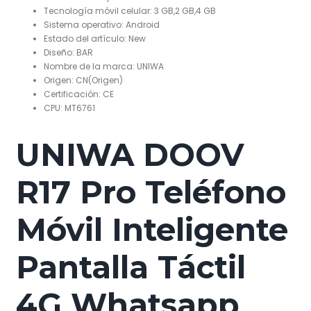
Tecnología móvil celular:
3 GB,2 GB,4 GB
Sistema operativo:
Android
Estado del artículo:
New
Diseño:
BAR
Nombre de la marca:
UNIWA
Origen:
CN(Origen)
Certificación:
CE
CPU:
MT6761
UNIWA DOOV
R17 Pro Teléfono
Móvil Inteligente
Pantalla Táctil
4G Whatsapp