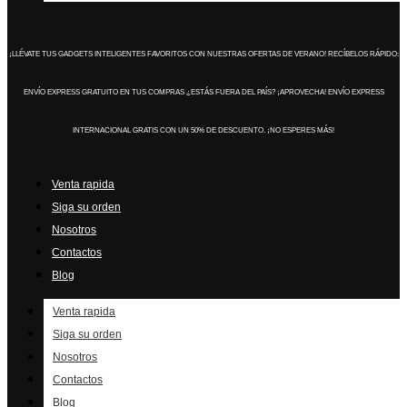
¡LLÉVATE TUS GADGETS INTELIGENTES FAVORITOS CON NUESTRAS OFERTAS DE VERANO!
RECÍBELOS RÁPIDO:
ENVÍO EXPRESS GRATUITO EN TUS COMPRAS
¿ESTÁS FUERA DEL PAÍS? ¡APROVECHA! ENVÍO EXPRESS
INTERNACIONAL GRATIS CON UN 50% DE DESCUENTO. ¡NO ESPERES MÁS!
Venta rapida
Siga su orden
Nosotros
Contactos
Blog
Venta rapida
Siga su orden
Nosotros
Contactos
Blog