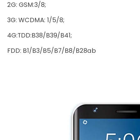
2G: GSM:3/8;
3G: WCDMA: 1/5/8;
4G:TDD:B38/B39/B41;
FDD: B1/B3/B5/B7/B8/B28ab