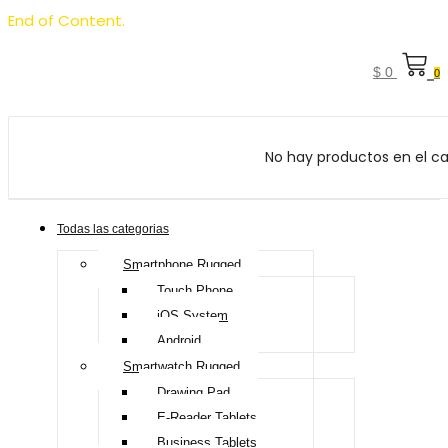
End of Content.
$
0
0
No hay productos en el car
Todas las categorias
Smartphone Rugged
Touch Phone
iOS System
Android
Smartwatch Rugged
Drawing Pad
E-Reader Tablets
Business Tablets