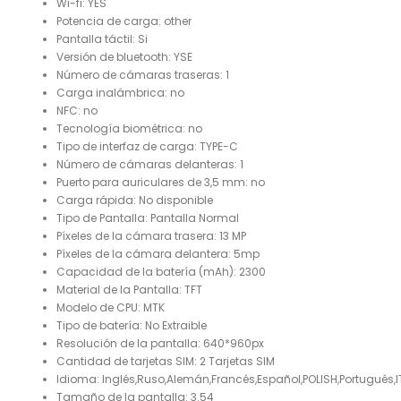
Wi-fi:
YES
Potencia de carga:
other
Pantalla táctil:
Si
Versión de bluetooth:
YSE
Número de cámaras traseras:
1
Carga inalámbrica:
no
NFC:
no
Tecnología biométrica:
no
Tipo de interfaz de carga:
TYPE-C
Número de cámaras delanteras:
1
Puerto para auriculares de 3,5 mm:
no
Carga rápida:
No disponible
Tipo de Pantalla:
Pantalla Normal
Píxeles de la cámara trasera:
13 MP
Píxeles de la cámara delantera:
5mp
Capacidad de la batería (mAh):
2300
Material de la Pantalla:
TFT
Modelo de CPU:
MTK
Tipo de batería:
No Extraible
Resolución de la pantalla:
640*960px
Cantidad de tarjetas SIM:
2 Tarjetas SIM
Idioma:
Inglés,Ruso,Alemán,Francés,Español,POLISH,Portugués
Tamaño de la pantalla:
3.54