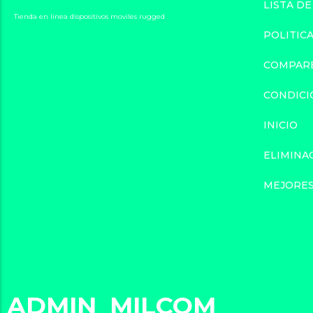
LISTA D
Tienda en linea dispositivos moviles rugged
POLITIC
COMPAR
CONDICI
INICIO
ELIMINA
MEJORES
ADMIN_MILCOM