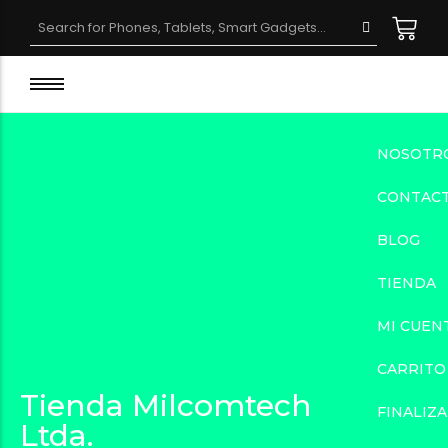
Smartphone Rugged
Smartwatch Rugged
NOSOTR
Laptop Rugged
Accesorios
CONTAC
Tablet Rugged
BLOG
TIENDA
MI CUEN
CARRITO
Tienda Milcomtech
FINALIZ
Ltda.